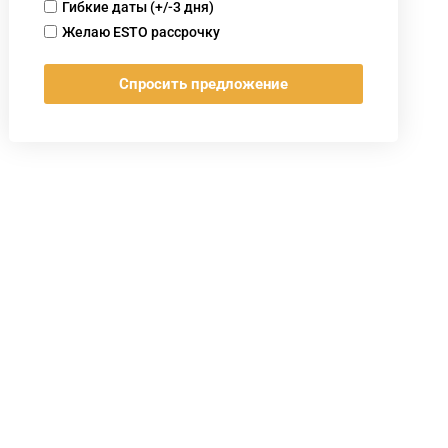
korraldada
Olen
Гибкие даты (+/-3 дня)
järelmaksu
paindlik
Soovin
Желаю ESTO рассрочку
plaani
kuupäevade
ESTO
osas
(+/-3
päeva)