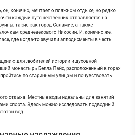
, он, конечно, мечтает о пляжном отдыхе, но редко
Почти каждый путешественник отправляется на
уины, такие как город Саламис, а также
улочкам средневекового Никосии. И, конечно же,
асе, где когда-то звучали аплодисменты в честь
ещению для любителей истории и духовной
йший монастырь Белла Пайс, расположенный в горах
 пройтись по старинным улицам и почувствовать
ого отдыха. Местные воды идеальны для занятий
ами спорта. Здесь можно исследовать подводный
тотой вод.
инарные наслаждения