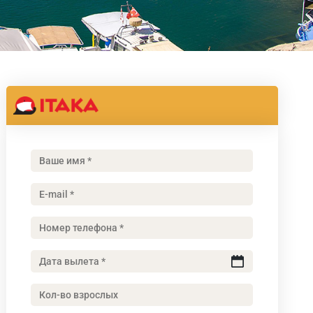
Nimi
ja
perekonnanimi
(Обязательно)
Email
(Обязательно)
Telefon
(Обязательно)
Väljumiskuupäev
(Обязательно)
Täiskasvanuid