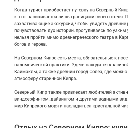
Когда турист приобретает путевку на Северный Кипр
кто ограничивается лишь границами своего отеля. 
захватывающие экскурсии, чтобы увидеть древние р
почувствовать дух истории, прогуливаясь по узким 
нельзя пройти мимо древнегреческого театра в Карп
богов и героев.
На Северном Кипре есть места, обязательные к пос
паломнической практики. Здесь находится красиве
Каймаклы, а также древний город Солеа, где можно
атмосферу старинной Кипра.
Северный Кипр также привлекает любителей активн
виндсерфингом, дайвингом и другими водными вид
мир Кипрского моря и насладиться кристальной чис
Отдых на Северном Кипре: кул