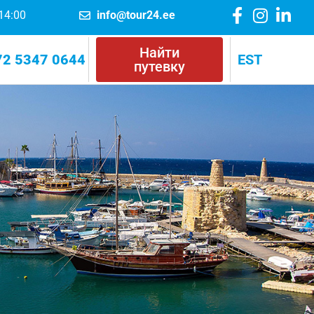
 14:00
info@tour24.ee
Найти
72 5347 0644
EST
путевку